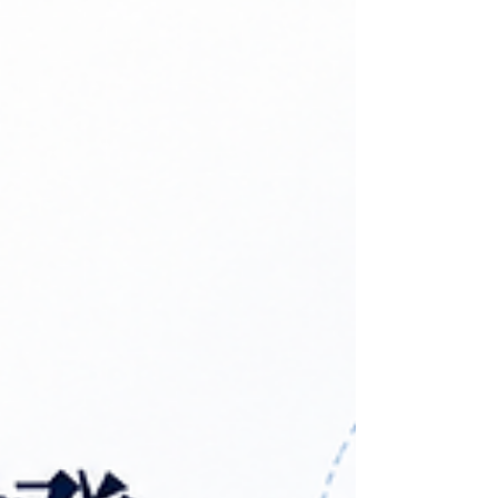
一般用戶來說，這些名稱很容易混淆。 有些產品只
是普通無線充電，有些是普通磁吸，有些是 Qi2
15W，而新一代產品更開始出現 Qi2.2 / Qi2 25W 磁吸
無線充電。選購磁吸行動電源、尿袋或 Power Bank
時，了解這些分別會更容易揀到適合自己的款式。
1. Qi 是什麼？ Qi 是常見的無線充電標準。很多手
機、無線充電板、無線充行動電源都會支援 Qi。 簡
單來說，Qi 的重點是： 可以無線充電 不一定有磁吸
對位是否準確會影響充電效率 充電功率視乎手機、
充電器和產品設計而定 傳統 Qi 無線充電的問題是，
如果手機和充電線圈沒有放準位置，充電速度可能
變慢，甚至出現發熱或斷斷續續充電的情況。 所
以，Qi 是無線充電的基礎，但不代表一定有磁吸，
也不代表一定是高速磁吸充電。 2. MagSafe 是什
麼？ MagSafe 是 Apple 的磁吸充電生態，主要用於
iPhone。 MagSafe 的最大特點是： 磁吸對位準確
iPhone 放上去比較