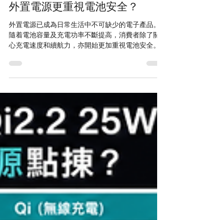
半固態電池是甚麼？為何新一代
外置電源更重視電池安全？
外置電源已成為日常生活中不可缺少的電子產品。
隨着電池容量及充電功率不斷提高，消費者除了關
心充電速度和續航力，亦開始更加重視電池安全。
傳統鋰電池在正常使用下已相當成熟，但當電池受
到高溫、強烈撞擊、刺穿或內部短路時，液態電解
質有機會加速熱力傳播，增加冒煙、燃燒甚至爆裂
的風險。 近年逐漸商業化的「半固態電池」，正是
針對這些安全問題而發展的新一代電池技術。 半固
態電池是甚麼？ 鋰電池主要由正極、負極、隔膜及
電解質組成。 電解質的作用，是讓鋰離子在正極與
負極之間移動，從而完成充電和放電。 一般傳統鋰
離子電池主要採用液態電解質，而全固態電池則以
固態電解質取代液態成分。 半固態電池介乎兩者之
間，通常採用： 凝膠電解質 聚合物電解質 固液混合
電解質 將液態電解質固定於較穩定的結構之中 簡單
來說，半固態電池保留了傳統鋰電池良好的導電性
能，同時大幅減少可自由流動的液態電解質，從而