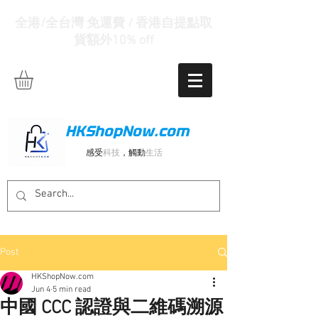
全港/全台灣 免運費 / 香港自提點取
貨額外10% off
HKShopNow.com
感受
科技
，觸動
生活
Post
HKShopNow.com
Jun 4
5 min read
中國 CCC 認證與二維碼溯源