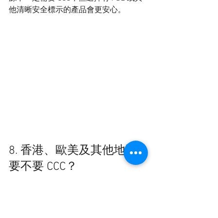
他清晰安全標示的產品會更安心。
8. 香港、歐美及其他地區
要不要 CCC？
如果只是在香港本地購買和使用，CCC 
通常不是香港本地市場的強制准入認
證。
如果產品出口或銷售到歐盟、英國、美