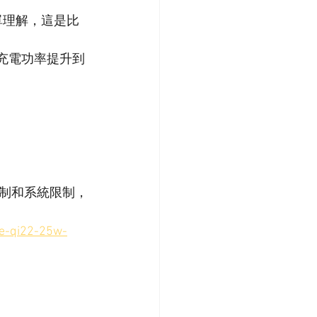
g。簡單理解，這是比 
無線充電功率提升到 
制和系統限制，
e-qi22-25w-