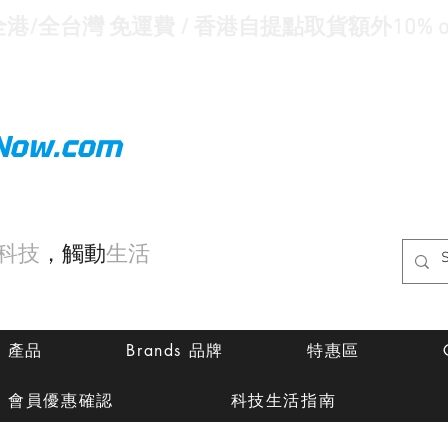
全港/全台灣 免運費 / 香港自提點取貨額外10% of
Now.com
科技
，觸動
生活
ts 產品
Brands 品牌
特惠區
會員優惠確認
科技生活指南