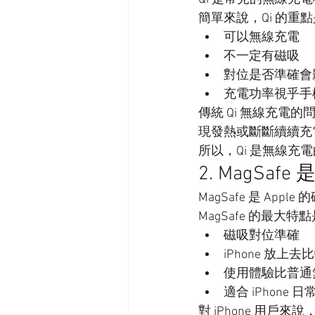
簡單來說，Qi 的重
可以無線充電
不一定有磁吸
對位是否準確會
充電功率視乎手
傳統 Qi 無線充
現發熱或斷斷續續充
所以，Qi 是無線
2. MagSaf
MagSafe 是 App
MagSafe 的最大特
磁吸對位準確
iPhone 放上
使用體驗比普通
適合 iPhone 
對 iPhone 用戶