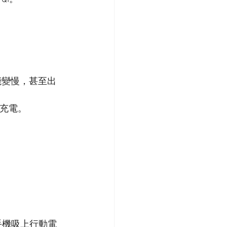
能變慢，甚至出
吸充電。
。手機吸上行動電