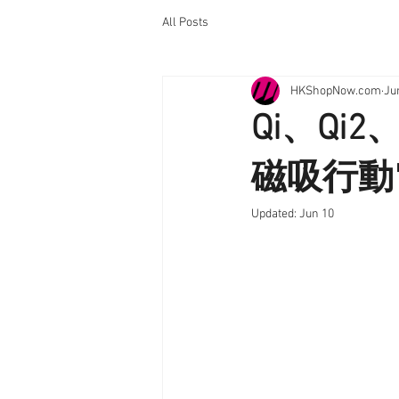
All Posts
HKShopNow.com
Ju
Qi、Qi2
磁吸行動
Updated:
Jun 10