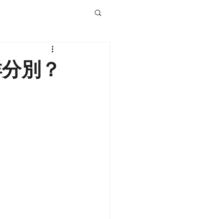
 有咩分別？