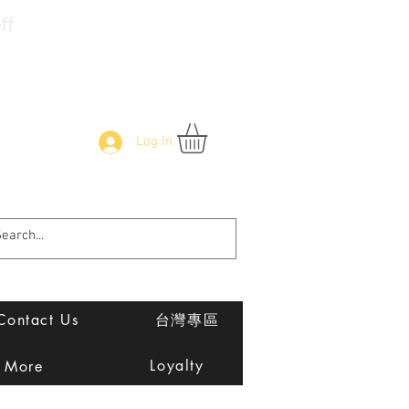
f
Log In
Contact Us
台灣專區
Loyalty
More