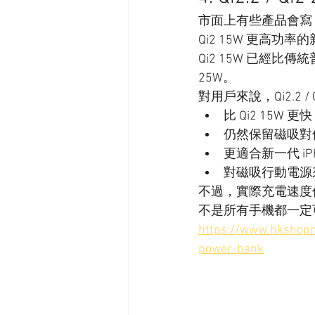
市面上有些產品會寫 Qi2.2
Qi2 15W 更高功
Qi2 15W 已經比傳
25W。
對用戶來說，Qi2.2 / 
比 Qi2 15W 更快
仍然保留磁吸對
更適合新一代 iPhon
對磁吸行動電源
不過，實際充電速度
不是所有手機都一定可
https://www.hkshopn
power-bank