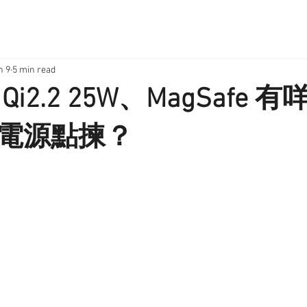
n 9
5 min read
、Qi2.2 25W、MagSafe
電源點揀？