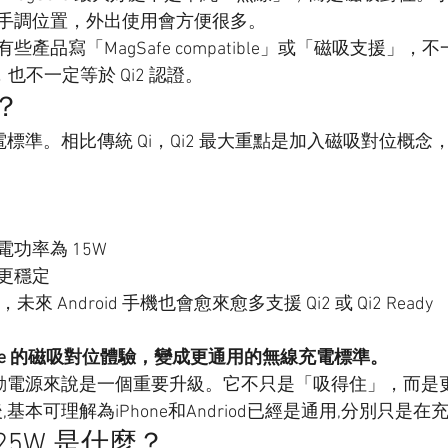
手調位置，外出使用會方便很多。
產品寫「MagSafe compatible」或「磁吸支援」，
afe，也不一定等於 Qi2 認證。
麼？
充電標準。相比傳統 Qi，Qi2 最大重點是加入磁吸對位概
功率為 15W
更穩定
，未來 Android 手機也會愈來愈多支援 Qi2 或 Qi2 Ready
gSafe 的磁吸對位體驗，變成更通用的無線充電標準。
吸行動電源來說是一個重要升級。它不只是「吸得住」，而是
,基本可理解為iPhone和Andriod已經是通用,分別只是在
Qi2 25W 是什麼？