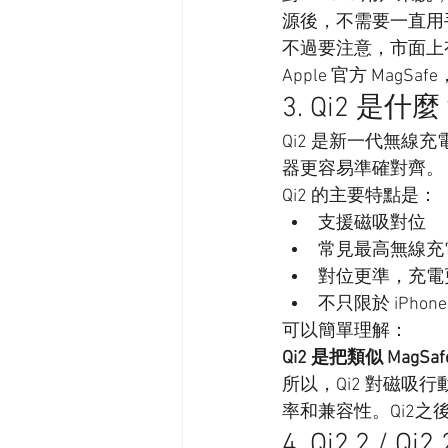
源後，不需要一直用
不過要注意，市面上有些
Apple 官方 MagS
3. Qi2 是什
Qi2 是新一代無線
器更容易準確對齊。
Qi2 的主要特點是：
支援磁吸對位
常見最高無線充電
對位更準，充電
不只限於 iPhone
可以簡單理解：
Qi2 是把類似 Ma
所以，Qi2 對磁
率和兼容性。Qi2之後
4. Qi2.2 / 