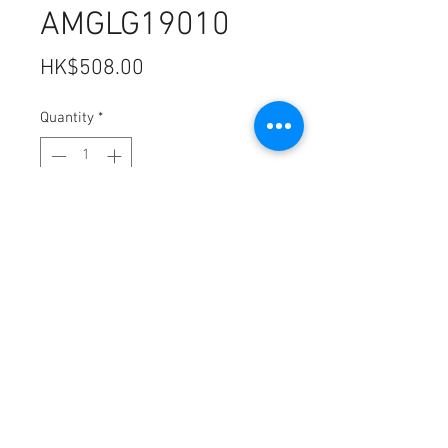
AMGLG19010
Price
HK$508.00
Quantity
*
Add to Cart
型號:AMGLG 19010
尺寸:432*241mm
特點:
比普通防窺片高清,比普通防窺
效果加倍,韓國制
0.4mm厚度,防藍光92%,防
UV96%,防輻射99.9%
注意:此貨品需5天時間到貨