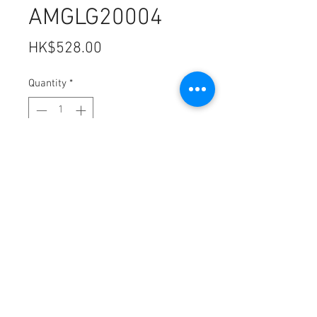
AMGLG20004
Price
HK$528.00
Quantity
*
Add to Cart
型號:AMGLG 20004
尺寸:441*248mm
特點:
比普通防窺片高清,比普通防窺
效果加倍,韓國制
0.4mm厚度,防藍光92%,防
UV96%,防輻射99.9%
注意:此貨品需5天時間到貨