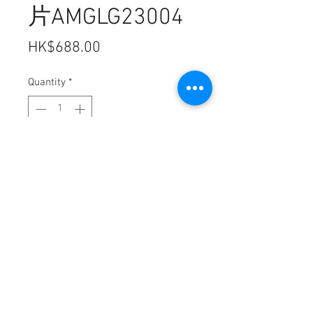
片AMGLG23004
Price
HK$688.00
Quantity
*
Add to Cart
型號:AMGLG 23004
尺寸:509.17*286.41mm
特點:
比普通防窺片高清,比普通防窺
效果加倍,韓國制
0.4mm厚度,防藍光92%,防
UV96%,防輻射99.9%
注意:此貨品需5天時間到貨