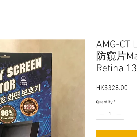
AMG-CT
防窺片Mac
Retina 13
Pri
HK$328.00
Quantity
*