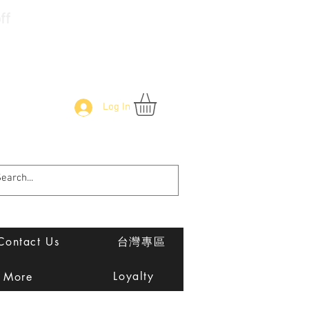
f
Log In
Contact Us
台灣專區
Loyalty
More