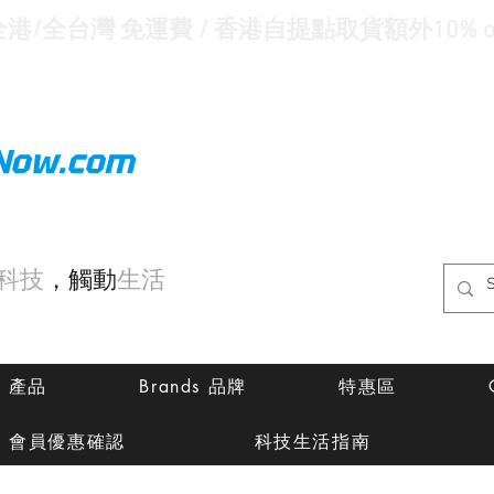
全港/全台灣 免運費 / 香港自提點取貨額外10% of
Now.com
科技
，觸動
生活
ts 產品
Brands 品牌
特惠區
會員優惠確認
科技生活指南