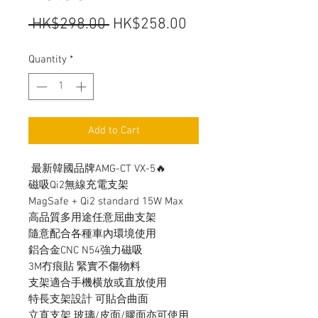
Regular
Sale
 HK$298.00 
HK$258.00
Price
Price
Quantity
*
Add to Cart
最新韓國品牌AMG-CT VX-5🔥
磁吸Qi2無線充電支架
MagSafe + Qi2 standard 15W Max
高品質多用途任意屈曲支架
隨意配合各種車內環境使用
鋁合金CNC N54強力磁吸
3M冇痕貼 緊實不傷物料
支架適合手機横放或直放使用
特長支架設計 可貼合曲面
立直支架 玻璃/皮面/膠面亦可使用