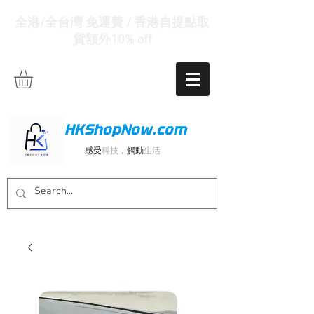
全港/全台灣 免運費 / 香港自提點取
貨額外10% off
HKShopNow.com
感受
科技
，觸動
生活