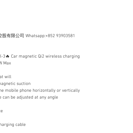
司 Whatsapp:+852 93903581
-3🔥 Car magnetic Qi2 wireless charging
5W Max
t will
agnetic suction
the mobile phone horizontally or vertically
te can be adjusted at any angle
ce
charging cable