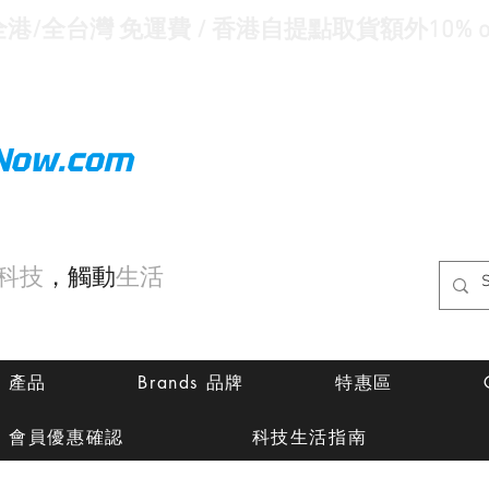
全港/全台灣 免運費 / 香港自提點取貨額外10% of
Now.com
科技
，觸動
生活
ts 產品
Brands 品牌
特惠區
會員優惠確認
科技生活指南