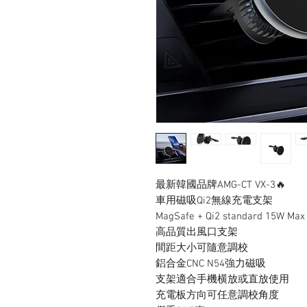
最新韓國品牌AMG-CT VX-3🔥
車用磁吸Qi2無線充電支架
MagSafe + Qi2 standard 15W Max
高品質出風口支架
間距大小可隨意調校
鋁合金CNC N54強力磁吸
支架適合手機横放或直放使用
充電板方向可任意調校角度