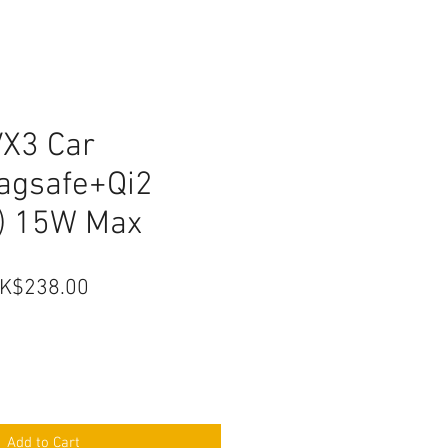
X3 Car
agsafe+Qi2
) 15W Max
egular
Sale
K$238.00
ice
Price
Add to Cart