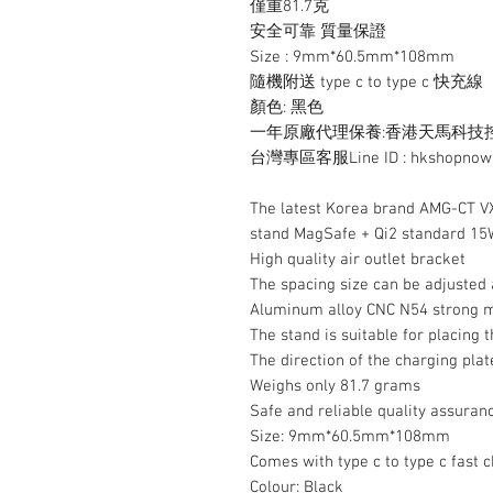
僅重81.7克
安全可靠 質量保證
Size : 9mm*60.5mm*108mm
隨機附送 type c to type c 快充線
顏色: 黑色
一年原廠代理保養:香港天馬科技控股有限公
台灣專區客服Line ID : hkshopnow
The latest Korea brand AMG-CT VX
stand MagSafe + Qi2 standard 1
High quality air outlet bracket
The spacing size can be adjusted a
Aluminum alloy CNC N54 strong m
The stand is suitable for placing 
The direction of the charging pla
Weighs only 81.7 grams
Safe and reliable quality assuran
Size: 9mm*60.5mm*108mm
Comes with type c to type c fast 
Colour: Black