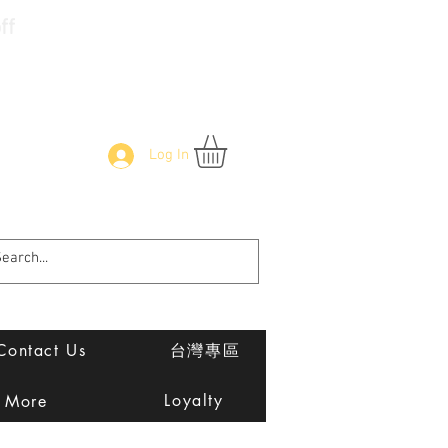
f
Log In
Contact Us
台灣專區
Loyalty
More