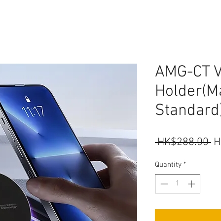
AMG-CT V
Holder(M
Standard
R
 HK$288.00 
H
Pr
Quantity
*