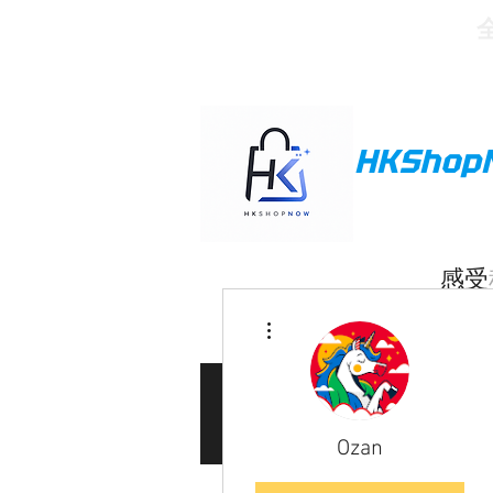
HKShop
感受
More actions
Home 主頁
Produc
Members 會員
Ozan