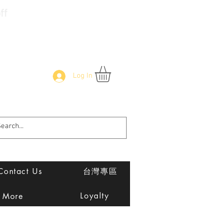
f
Log In
Contact Us
台灣專區
Loyalty
More