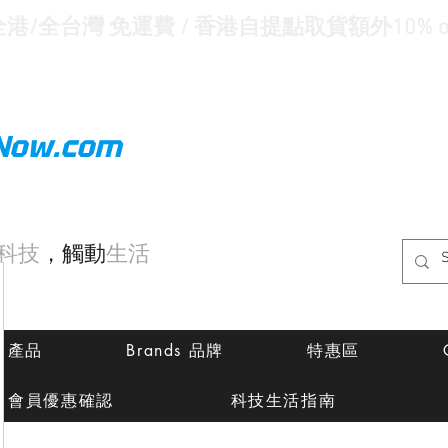
全港/全台灣 免運費 / 香港自提點取貨額外10% of
Now.com
科技
，觸動
生活
ts 產品
Brands 品牌
特惠區
會員優惠確認
科技生活指南